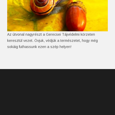
Az útvonal nagyrészt a Gerecsei Tájvédelmi körzeten
keresztül vezet. Óvjuk, védjük a természetet, hogy még
sokáig futhassunk ezen a szép helyen!