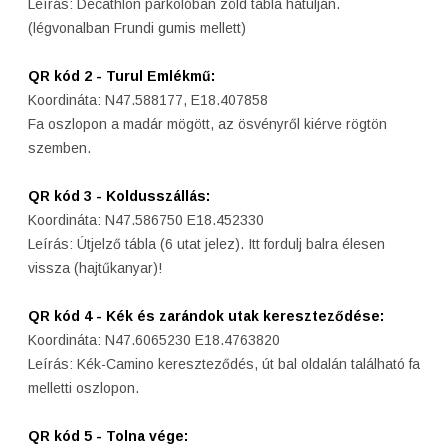
Leírás: Decathlon parkolóban zöld tábla hátulján.
(légvonalban Frundi gumis mellett)
QR kód 2 - Turul Emlékmű:
Koordináta: N47.588177, E18.407858
Fa oszlopon a madár mögött, az ösvényről kiérve rögtön
szemben.
QR kód 3 - Koldusszállás:
Koordináta: N47.586750 E18.452330
Leírás: Útjelző tábla (6 utat jelez). Itt fordulj balra élesen
vissza (hajtűkanyar)!
QR kód 4 - Kék és zarándok utak kereszteződése:
Koordináta: N47.6065230 E18.4763820
Leírás: Kék-Camino kereszteződés, út bal oldalán található fa
melletti oszlopon.
QR kód 5 - Tolna vége: