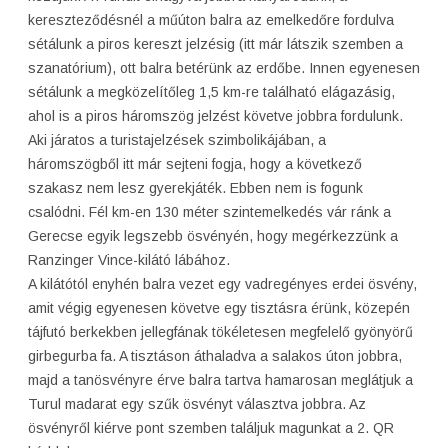
kereszteződésnél a műúton balra az emelkedőre fordulva
sétálunk a piros kereszt jelzésig (itt már látszik szemben a
szanatórium), ott balra betérünk az erdőbe. Innen egyenesen
sétálunk a megközelítőleg 1,5 km-re található elágazásig,
ahol is a piros háromszög jelzést követve jobbra fordulunk.
Aki járatos a turistajelzések szimbolikájában, a
háromszögből itt már sejteni fogja, hogy a következő
szakasz nem lesz gyerekjáték. Ebben nem is fogunk
csalódni. Fél km-en 130 méter szintemelkedés vár ránk a
Gerecse egyik legszebb ösvényén, hogy megérkezzünk a
Ranzinger Vince-kilátó lábához.
A kilátótól enyhén balra vezet egy vadregényes erdei ösvény,
amit végig egyenesen követve egy tisztásra érünk, közepén
tájfutó berkekben jellegfának tökéletesen megfelelő gyönyörű
girbegurba fa. A tisztáson áthaladva a salakos úton jobbra,
majd a tanösvényre érve balra tartva hamarosan meglátjuk a
Turul madarat egy szűk ösvényt választva jobbra. Az
ösvényről kiérve pont szemben találjuk magunkat a 2. QR