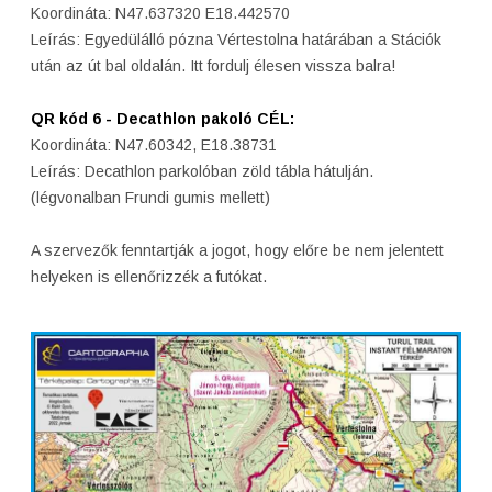
Koordináta: N47.637320 E18.442570
Leírás: Egyedülálló pózna Vértestolna határában a Stációk
után az út bal oldalán. Itt fordulj élesen vissza balra!
QR kód 6 - Decathlon pakoló CÉL:
Koordináta: N47.60342, E18.38731
Leírás: Decathlon parkolóban zöld tábla hátulján.
(légvonalban Frundi gumis mellett)
A szervezők fenntartják a jogot, hogy előre be nem jelentett
helyeken is ellenőrizzék a futókat.