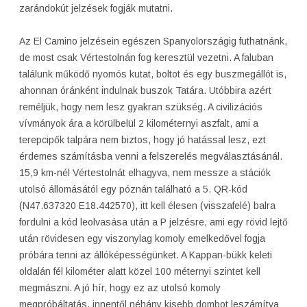
zarándokút jelzések fogják mutatni.
Az El Camino jelzésein egészen Spanyolországig futhatnánk,
de most csak Vértestolnán fog keresztül vezetni. A faluban
találunk működő nyomós kutat, boltot és egy buszmegállót is,
ahonnan óránként indulnak buszok Tatára. Utóbbira azért
reméljük, hogy nem lesz gyakran szükség. A civilizációs
vívmányok ára a körülbelül 2 kilométernyi aszfalt, ami a
terepcipők talpára nem biztos, hogy jó hatással lesz, ezt
érdemes számításba venni a felszerelés megválasztásánál.
15,9 km-nél Vértestolnát elhagyva, nem messze a stációk
utolsó állomásától egy póznán található a 5. QR-kód
(N47.637320 E18.442570), itt kell élesen (visszafelé) balra
fordulni a kód leolvasása után a P jelzésre, ami egy rövid lejtő
után rövidesen egy viszonylag komoly emelkedővel fogja
próbára tenni az állóképességünket. A Kappan-bükk keleti
oldalán fél kilométer alatt közel 100 méternyi szintet kell
megmászni. A jó hír, hogy ez az utolsó komoly
megpróbáltatás, innentől néhány kisebb dombot leszámítva