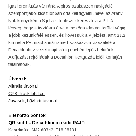
igazi örömfutás vár ránk. A piros szakaszon navigáció
szempontjából kicsit jobban oda kell figyelni, mivel az Arany-
lyuk környékén a S jelzés többször keresztezi a P-t. A
lényeg, hogy a tisztásra érve a mezőgazdasági terület végig
a jobb kezünk felé essen, és kövessük a P jelzést, amit 21,2
km-nél a P+, majd a már ismert szakaszon visszafelé a
Decathlonhoz vezet majd végig enyhén lejtős befutónk.
A díjazást rejtő ládák a Decathlon Kertgazda felőli korlátján
találhatóak.
Útvonal:
Alltrails útvonal
GPS Track letöltés
Javasolt, bővített útvonal
Ellenőrző pontok:
QR kód 1 - Decathlon parkoló RAJT:
Koordináta: N47.60342, E18.38731