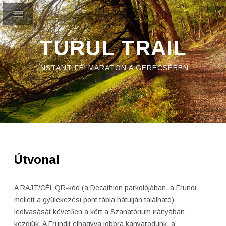
TURUL TRAIL
INSTANT FÉLMARATON A GERECSÉBEN
Útvonal
A RAJT/CÉL QR-kód (a Decathlon parkolójában, a Frundi
mellett a gyülekezési pont tábla hátulján található)
leolvasását követően a kört a Szanatórium irányában
kezdjük. A Frundit elhagyva jobbra kanyarodunk, a