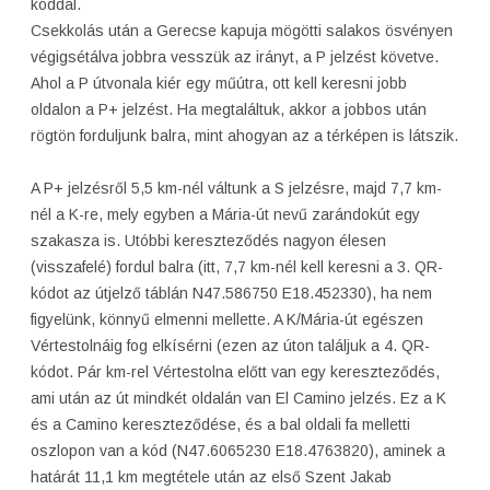
kóddal.
Csekkolás után a Gerecse kapuja mögötti salakos ösvényen
végigsétálva jobbra vesszük az irányt, a P jelzést követve.
Ahol a P útvonala kiér egy műútra, ott kell keresni jobb
oldalon a P+ jelzést. Ha megtaláltuk, akkor a jobbos után
rögtön forduljunk balra, mint ahogyan az a térképen is látszik.
A P+ jelzésről 5,5 km-nél váltunk a S jelzésre, majd 7,7 km-
nél a K-re, mely egyben a Mária-út nevű zarándokút egy
szakasza is. Utóbbi kereszteződés nagyon élesen
(visszafelé) fordul balra (itt, 7,7 km-nél kell keresni a 3. QR-
kódot az útjelző táblán N47.586750 E18.452330), ha nem
figyelünk, könnyű elmenni mellette. A K/Mária-út egészen
Vértestolnáig fog elkísérni (ezen az úton találjuk a 4. QR-
kódot. Pár km-rel Vértestolna előtt van egy kereszteződés,
ami után az út mindkét oldalán van El Camino jelzés. Ez a K
és a Camino kereszteződése, és a bal oldali fa melletti
oszlopon van a kód (N47.6065230 E18.4763820), aminek a
határát 11,1 km megtétele után az első Szent Jakab