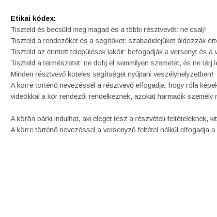
Etikai kódex:
Tiszteld és becsüld meg magad és a többi résztvevőt: ne csalj!
Tiszteld a rendezőket és a segítőket: szabadidejüket áldozzák ért
Tiszteld az érintett települések lakóit: befogadják a versenyt és a
Tiszteld a természetet: ne dobj el semmilyen szemetet, és ne térj le 
Minden résztvevő köteles segítséget nyújtani veszélyhelyzetben!
A körre történő nevezéssel a résztvevő elfogadja, hogy róla képek
videókkal a kör rendezői rendelkeznek, azokat harmadik személy 
A körön bárki indulhat, aki eleget tesz a részvételi feltételeknek, ki
A körre történő nevezéssel a versenyző feltétel nélkül elfogadja a 