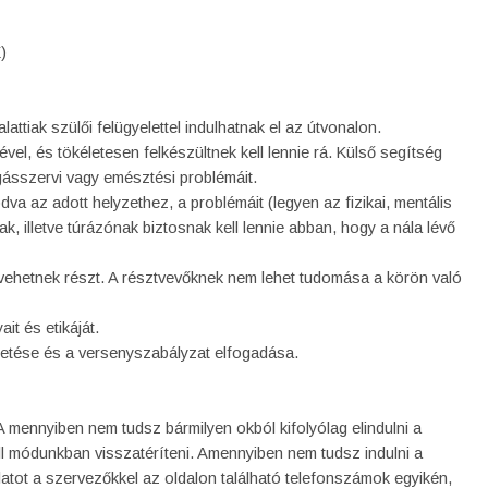
)
 alattiak szülői felügyelettel indulhatnak el az útvonalon.
vel, és tökéletesen felkészültnek kell lennie rá. Külső segítség
zgásszervi vagy emésztési problémáit.
kodva az adott helyzethez, a problémáit (legyen az fizikai, mentális
k, illetve túrázónak biztosnak kell lennie abban, hogy a nála lévő
k vehetnek részt. A résztvevőknek nem lehet tudomása a körön való
ait és etikáját.
fizetése és a versenyszabályzat elfogadása.
A mennyiben nem tudsz bármilyen okból kifolyólag elindulni a
ll módunkban visszatéríteni. Amennyiben nem tudsz indulni a
atot a szervezőkkel az oldalon található telefonszámok egyikén,