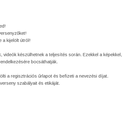
ed!
 versenyzőket!
a kijelölt útról!
, videók készülhetnek a teljesítés során. Ezekkel a képekkel,
rendelkezésére bocsáthatják.
tölti a regisztrációs űrlapot és befizeti a nevezési díjat.
verseny szabályait és etikáját.