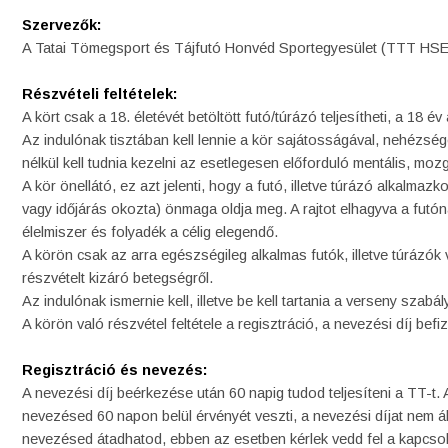
Szervezők:
A Tatai Tömegsport és Tájfutó Honvéd Sportegyesület (TTT HSE
Részvételi feltételek:
A kört csak a 18. életévét betöltött futó/túrázó teljesítheti, a 18 év
Az indulónak tisztában kell lennie a kör sajátosságával, nehézségé
nélkül kell tudnia kezelni az esetlegesen előforduló mentális, mo
A kör önellátó, ez azt jelenti, hogy a futó, illetve túrázó alkalmaz
vagy időjárás okozta) önmaga oldja meg. A rajtot elhagyva a futóna
élelmiszer és folyadék a célig elegendő.
A körön csak az arra egészségileg alkalmas futók, illetve túrázó
részvételt kizáró betegségről.
Az indulónak ismernie kell, illetve be kell tartania a verseny szabály
A körön való részvétel feltétele a regisztráció, a nevezési díj be
Regisztráció és nevezés:
A nevezési díj beérkezése után 60 napig tudod teljesíteni a TT-t. 
nevezésed 60 napon belül érvényét veszti, a nevezési díjat nem á
nevezésed átadhatod, ebben az esetben kérlek vedd fel a kapcsol