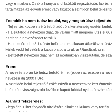
vagy e-mailban. Csak a hiánytalanul kitöltött regisztrációs lap és 
tartalmazza az egyedi érmet vagy kitűzőt a szintidőn belül teljesít
Teendők ha nem tudsz indulni, vagy megsérülsz teljesítés
- Teljesítés közbeni sérülésből adódó sikertelenség esetén kérlek v
- Ha elutalod a nevezési díjat, de valami miatt mégsem jutsz el 60 
esetben a nevezésedet töröljük.
- Ha nem érsz be 3:14 órán belül, automatikusan átkerülsz a túrázó
kérlek vedd fel velünk a kapcsolatot a turultrail@turultrail.hu-n.
- Befizetett nevezési díjat nem áll módunkban visszautalni, de sza
Érem:
A nevezés során kérhetsz befutó érmet (ebben az esetben a neve
nevezési díj 2000 HUF).
A szintidőn belül teljesítő futók/túrázók a nevezéskor kért érmet/ki
befizetést visszaigazoló levélben kapott kóddal nyitható számzá
Ajánlott felszerelés:
- legalább 1 liter folyadék tárolására alkalmas kulacs vagy tartály