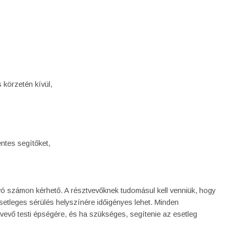
 körzetén kívül,
éntes segítőket,
hívó számon kérhető. A résztvevőknek tudomásul kell venniük, hogy
 esetleges sérülés helyszínére időigényes lehet. Minden
tvevő testi épségére, és ha szükséges, segítenie az esetleg