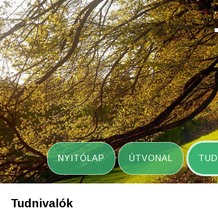
NYITÓLAP
ÚTVONAL
TUD
Tudnivalók