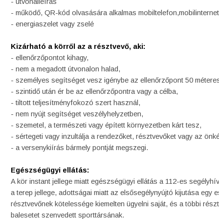
- útvonalleírás
- működő, QR-kód olvasására alkalmas mobiltelefon,mobilinternet
- energiaszelet vagy zselé
Kizárható a körről az a résztvevő, aki:
- ellenőrzőpontot kihagy,
- nem a megadott útvonalon halad,
- személyes segítséget vesz igénybe az ellenőrzőpont 50 méteres
- szintidő után ér be az ellenőrzőpontra vagy a célba,
- tiltott teljesítményfokozó szert használ,
- nem nyújt segítséget veszélyhelyzetben,
- szemetel, a természeti vagy épített környezetben kárt tesz,
- sértegeti vagy inzultálja a rendezőket, résztvevőket vagy az önk
- a versenykiírás bármely pontját megszegi.
Egészségügyi ellátás:
A kör instant jellege miatt egészségügyi ellátás a 112-es segély
a terep jellege, adottságai miatt az elsősegélynyújtó kijutása egy
résztvevőnek kötelessége kiemelten ügyelni saját, és a többi rész
balesetet szenvedett sporttársának.