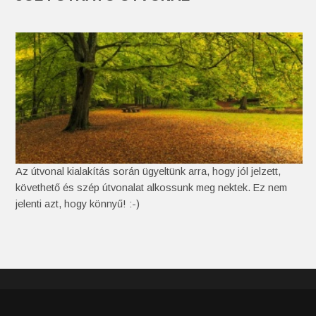
Az útvonal kialakítás során ügyeltünk arra, hogy jól jelzett,
követhető és szép útvonalat alkossunk meg nektek. Ez nem
jelenti azt, hogy könnyű! :-)