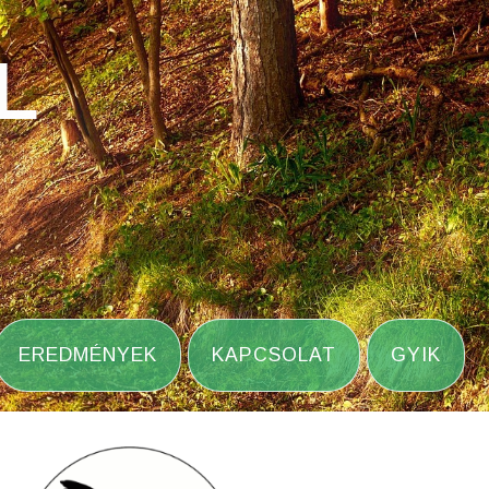
L
EREDMÉNYEK
KAPCSOLAT
GYIK