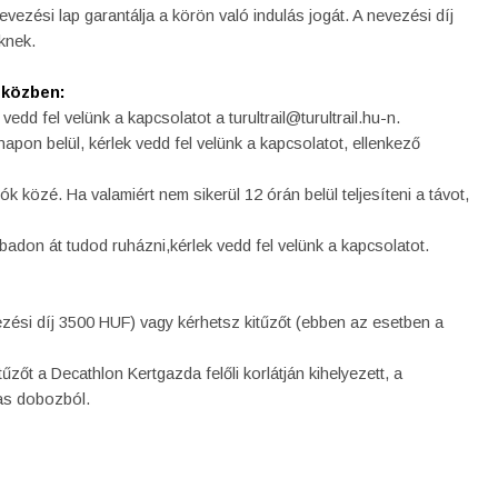
nevezési lap garantálja a körön való indulás jogát. A nevezési díj
őknek.
 közben:
edd fel velünk a kapcsolatot a turultrail@turultrail.hu-n.
napon belül, kérlek vedd fel velünk a kapcsolatot, ellenkező
k közé. Ha valamiért nem sikerül 12 órán belül teljesíteni a távot,
badon át tudod ruházni,kérlek vedd fel velünk a kapcsolatot.
zési díj 3500 HUF) vagy kérhetsz kitűzőt (ebben az esetben a
tűzőt a Decathlon Kertgazda felőli korlátján kihelyezett, a
ras dobozból.