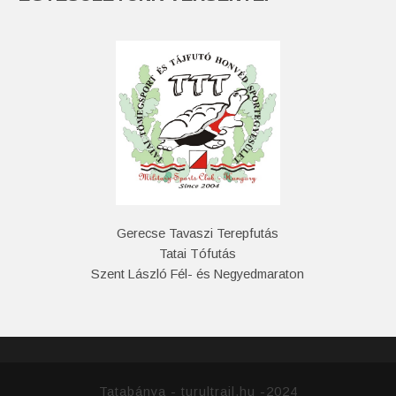
Gerecse Tavaszi Terepfutás
Tatai Tófutás
Szent László Fél- és Negyedmaraton
Tatabánya - turultrail.hu -2024