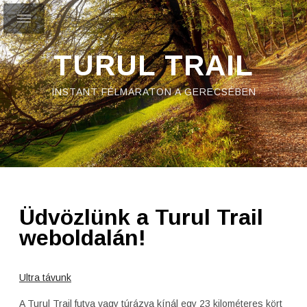
TURUL TRAIL
INSTANT FÉLMARATON A GERECSÉBEN
Üdvözlünk a Turul Trail
weboldalán!
Ultra távunk
A Turul Trail futva vagy túrázva kínál egy 23 kilométeres kört