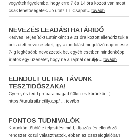
vegyétek figyelembe, hogy erre 7 és 14 óra között van most
csak lehetőségetek. Jó utat! TT Csapat...
tovább
NEVEZÉS LEADÁSI HATÁRIDŐ
Kedves Teljesítők! Esténként 19-21 óra között ellenőrizzük a
befizetett nevezéseket, így az indulást megelőző napon este
7-ig legkésőbb nevezzetek be, egyéb esetben mindenképp
írjatok egy üzenetet, hogy ne a rajtnál derülj�...
tovább
ELINDULT ULTRA TÁVUNK
TESZTIDŐSZAKA!
Gyere, és tedd próbára magad 60km-es körünkön :)
https://turultrail.netlify.app/ ...
tovább
FONTOS TUDNIVALÓK
Körünkön többféle teljesítési mód, díjazás és ellenőrző
rendszer közül választhattok, ebben az összefoglalóban