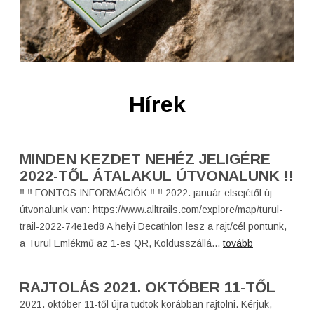
Hírek
MINDEN KEZDET NEHÉZ JELIGÉRE
2022-TŐL ÁTALAKUL ÚTVONALUNK !!
‼️ ‼️ FONTOS INFORMÁCIÓK ‼️ ‼️ 2022. január elsejétől új
útvonalunk van: https://www.alltrails.com/explore/map/turul-
trail-2022-74e1ed8 A helyi Decathlon lesz a rajt/cél pontunk,
a Turul Emlékmű az 1-es QR, Koldusszállá...
tovább
RAJTOLÁS 2021. OKTÓBER 11-TŐL
2021. október 11-től újra tudtok korábban rajtolni. Kérjük,